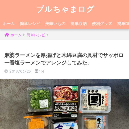
ブルちゃまログ
ホーム
簡単レシピ
美味いもの
簡単収納
便利グッズ
簡単DI
ホーム
簡単レシピ
麻婆ラーメンを厚揚げと木綿豆腐の具材でサッポロ
一番塩ラーメンでアレンジしてみた。
2019/03/23
1分