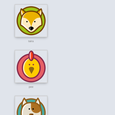
taira
pee