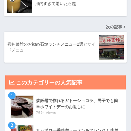
用的すぎて驚いたら超…
次の記事
喜神菜館のお勧め石焼ランチメニュー2選とサイ
ドメニュー
このカテゴリーの人気記事
1
炊飯器で作れるガトーショコラ、男子でも簡
単ホワイトデーのお返しに
7594 views
2
サッポロ一番味噌ラーメンをアレンジ！味噌