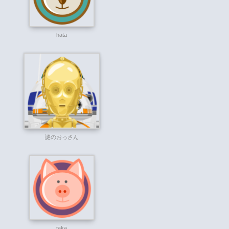
hata
謎のおっさん
taka