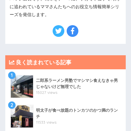
に追われているママさんたちへのお役立ち情報簡単シリ
ーズを発信します。
良く読まれている記事
1
二郎系ラーメン男塾でマシマシ食えなきゃ男
じゃないけど無理でした
15027 views
2
明太子が食べ放題のトンカツのかつ満のラン
チ
11533 views