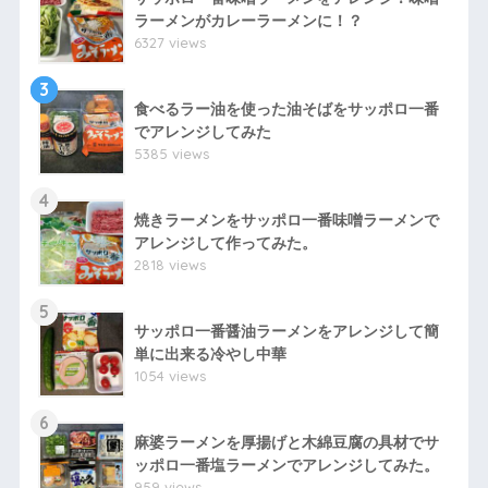
ラーメンがカレーラーメンに！？
6327 views
3
食べるラー油を使った油そばをサッポロ一番
でアレンジしてみた
5385 views
4
焼きラーメンをサッポロ一番味噌ラーメンで
アレンジして作ってみた。
2818 views
5
サッポロ一番醤油ラーメンをアレンジして簡
単に出来る冷やし中華
1054 views
6
麻婆ラーメンを厚揚げと木綿豆腐の具材でサ
ッポロ一番塩ラーメンでアレンジしてみた。
959 views