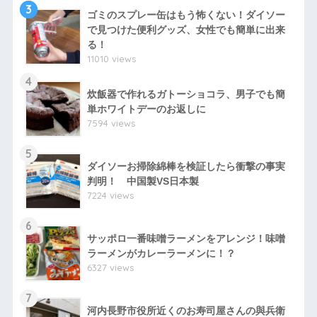
3
ゴミのスプレー缶はもう怖くない！ダイソー
で見つけた便利グッズ、女性でも簡単に出来
る！
11010 views
4
炊飯器で作れるガトーショコラ、男子でも簡
単ホワイトデーのお返しに
7594 views
5
ダイソーお掃除綿棒を検証したら衝撃の事実
判明！ 中国製VS日本製
7224 views
6
サッポロ一番味噌ラーメンをアレンジ！味噌
ラーメンがカレーラーメンに！？
6327 views
7
河内長野市役所近くのお寿司屋さんの與兵衛