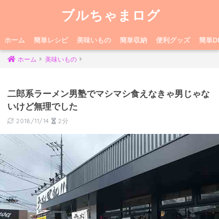
ブルちゃまログ
ホーム
簡単レシピ
美味いもの
簡単収納
便利グッズ
簡単DI
ホーム
美味いもの
二郎系ラーメン男塾でマシマシ食えなきゃ男じゃな
いけど無理でした
2018/11/14
2分