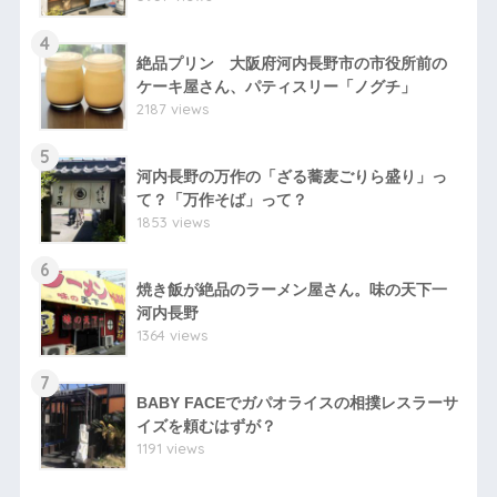
4
絶品プリン 大阪府河内長野市の市役所前の
ケーキ屋さん、パティスリー「ノグチ」
2187 views
5
河内長野の万作の「ざる蕎麦ごりら盛り」っ
て？「万作そば」って？
1853 views
6
焼き飯が絶品のラーメン屋さん。味の天下一
河内長野
1364 views
7
BABY FACEでガパオライスの相撲レスラーサ
イズを頼むはずが？
1191 views