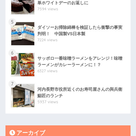
単ホワイトデーのお返しに
7594 views
5
ダイソーお掃除綿棒を検証したら衝撃の事実
判明！ 中国製VS日本製
7224 views
6
サッポロ一番味噌ラーメンをアレンジ！味噌
ラーメンがカレーラーメンに！？
6327 views
7
河内長野市役所近くのお寿司屋さんの與兵衛
鮨匠のランチ
5937 views
アーカイブ