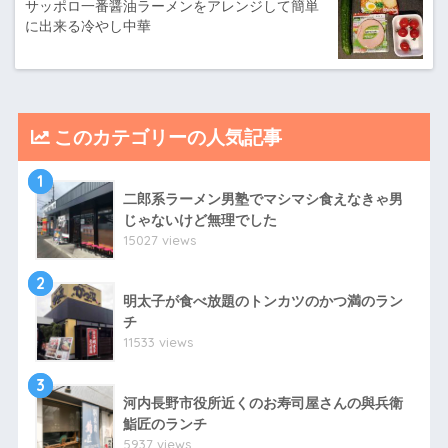
サッポロ一番醤油ラーメンをアレンジして簡単
に出来る冷やし中華
このカテゴリーの人気記事
1
二郎系ラーメン男塾でマシマシ食えなきゃ男
じゃないけど無理でした
15027 views
2
明太子が食べ放題のトンカツのかつ満のラン
チ
11533 views
3
河内長野市役所近くのお寿司屋さんの與兵衛
鮨匠のランチ
5937 views