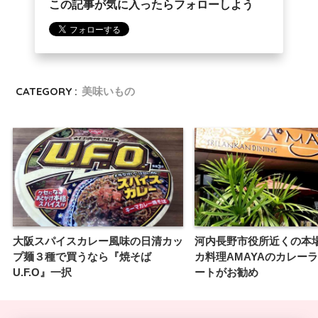
この記事が気に入ったらフォローしよう
CATEGORY :
美味いもの
大阪スパイスカレー風味の日清カッ
河内長野市役所近くの本
プ麺３種で買うなら『焼そば
カ料理AMAYAのカレー
U.F.O』一択
ートがお勧め