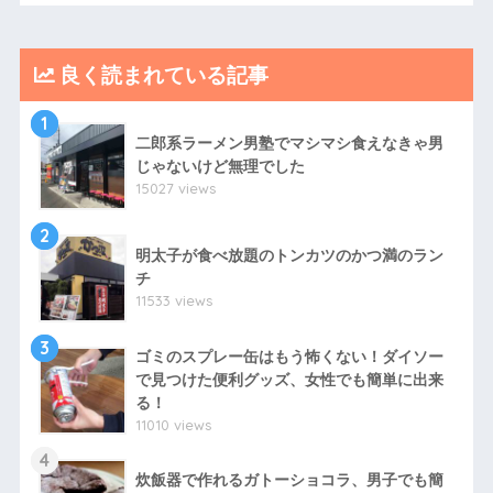
良く読まれている記事
1
二郎系ラーメン男塾でマシマシ食えなきゃ男
じゃないけど無理でした
15027 views
2
明太子が食べ放題のトンカツのかつ満のラン
チ
11533 views
3
ゴミのスプレー缶はもう怖くない！ダイソー
で見つけた便利グッズ、女性でも簡単に出来
る！
11010 views
4
炊飯器で作れるガトーショコラ、男子でも簡