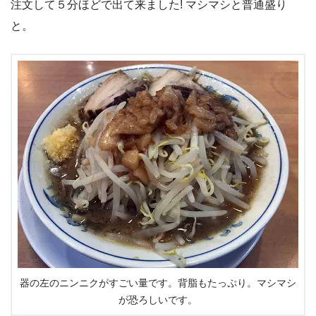
注文して５分ほどで出て来ました! マシマシと普通盛り
と。
器の左のニンニクがすごい量です。背脂もたっぷり。マシマシ
が恐ろしいです。