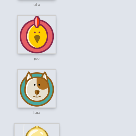
taira
pee
hata