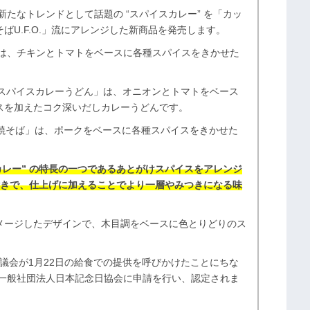
の新たなトレンドとして話題の “スパイスカレー” を「カッ
U.F.O.」流にアレンジした新商品を発売します。
」は、チキンとトマトをベースに各種スパイスをきかせた
しスパイスカレーうどん」は、オニオンとトマトをベース
スを加えたコク深いだしカレーうどんです。
レー焼そば」は、ポークをベースに各種スパイスをきかせた
カレー” の特長の一つであるあとがけスパイスをアレンジ
 付きで、仕上げに加えることでより一層やみつきになる味
メージしたデザインで、木目調をベースに色とりどりのス
士協議会が1月22日の給食での提供を呼びかけたことにちな
が一般社団法人日本記念日協会に申請を行い、認定されま