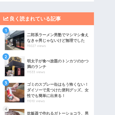
良く読まれている記事
1
二郎系ラーメン男塾でマシマシ食え
なきゃ男じゃないけど無理でした
15027 views
2
明太子が食べ放題のトンカツのかつ
満のランチ
11533 views
3
ゴミのスプレー缶はもう怖くない！
ダイソーで見つけた便利グッズ、女
性でも簡単に出来る！
11010 views
4
炊飯器で作れるガトーショコラ、男