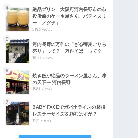
4
絶品プリン 大阪府河内長野市の市
役所前のケーキ屋さん、パティスリ
ー「ノグチ」
2186 views
5
河内長野の万作の「ざる蕎麦ごりら
盛り」って？「万作そば」って？
1853 views
6
焼き飯が絶品のラーメン屋さん。味
の天下一 河内長野
1364 views
7
BABY FACEでガパオライスの相撲
レスラーサイズを頼むはずが？
1191 views