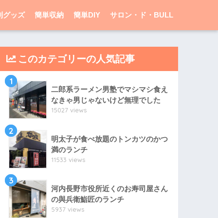
利グッズ
簡単収納
簡単DIY
サロン・ド・BULL
このカテゴリーの人気記事
1
二郎系ラーメン男塾でマシマシ食え
なきゃ男じゃないけど無理でした
15027 views
2
明太子が食べ放題のトンカツのかつ
満のランチ
11533 views
3
河内長野市役所近くのお寿司屋さん
の與兵衛鮨匠のランチ
5937 views