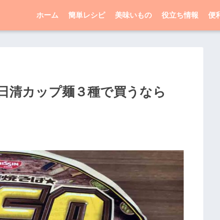
ホーム
簡単レシピ
美味いもの
役立ち情報
便
日清カップ麺３種で買うなら