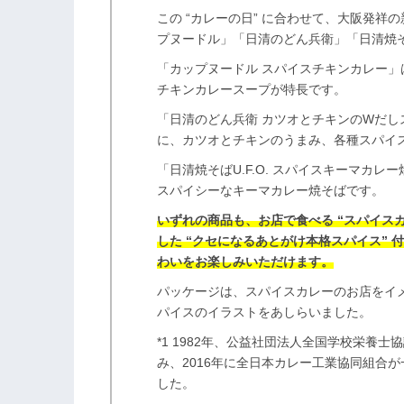
この “カレーの日” に合わせて、大阪発祥
プヌードル」「日清のどん兵衛」「日清焼そば
「カップヌードル スパイスチキンカレー
チキンカレースープが特長です。
「日清のどん兵衛 カツオとチキンのWだ
に、カツオとチキンのうまみ、各種スパイ
「日清焼そばU.F.O. スパイスキーマカ
スパイシーなキーマカレー焼そばです。
いずれの商品も、お店で食べる “スパイス
した “クセになるあとがけ本格スパイス”
わいをお楽しみいただけます。
パッケージは、スパイスカレーのお店をイ
パイスのイラストをあしらいました。
*1 1982年、公益社団法人全国学校栄養
み、2016年に全日本カレー工業協同組合
した。