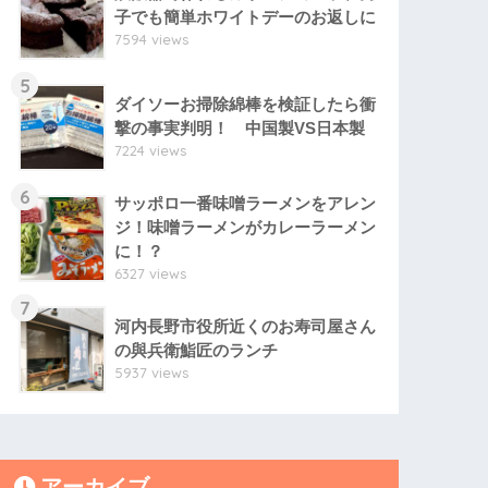
子でも簡単ホワイトデーのお返しに
7594 views
5
ダイソーお掃除綿棒を検証したら衝
撃の事実判明！ 中国製VS日本製
7224 views
6
サッポロ一番味噌ラーメンをアレン
ジ！味噌ラーメンがカレーラーメン
に！？
6327 views
7
河内長野市役所近くのお寿司屋さん
の與兵衛鮨匠のランチ
5937 views
アーカイブ