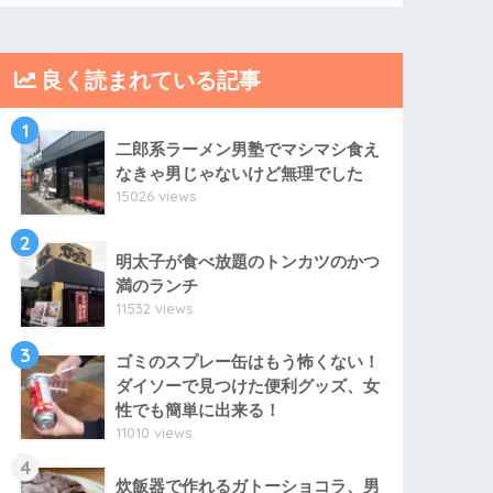
良く読まれている記事
1
二郎系ラーメン男塾でマシマシ食え
なきゃ男じゃないけど無理でした
15026 views
2
明太子が食べ放題のトンカツのかつ
満のランチ
11532 views
3
ゴミのスプレー缶はもう怖くない！
ダイソーで見つけた便利グッズ、女
性でも簡単に出来る！
11010 views
4
炊飯器で作れるガトーショコラ、男