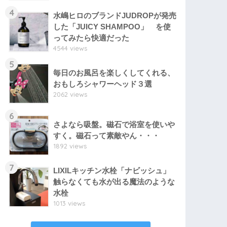
4
水嶋ヒロのブランドJUDROPが発売
した「JUICY SHAMPOO」 を使
ってみたら快適だった
4544 views
5
毎日のお風呂を楽しくしてくれる、
おもしろシャワーヘッド３選
2062 views
6
さよなら吸盤。磁石で浴室を使いや
すく。磁石って素敵やん・・・
1892 views
7
LIXILキッチン水栓「ナビッシュ」
触らなくても水が出る魔法のような
水栓
1013 views