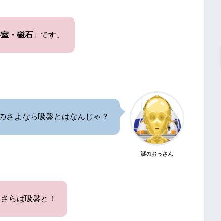
浴室・磁石
」です。
のさよなら吸盤とはなんじゃ？
謎のおっさん
、さらば吸盤と！