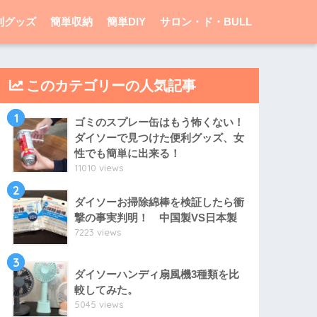
利グッズ
簡単収納
簡単DIY
サロン・ド・BULL
このカテゴリーの人気記事
1
ゴミのスプレー缶はもう怖くない！
ダイソーで見つけた便利グッズ、女
性でも簡単に出来る！
11010 views
2
ダイソーお掃除綿棒を検証したら衝
撃の事実判明！ 中国製VS日本製
7223 views
3
ダイソーハンディ扇風機3種類を比
較してみた。
5045 views