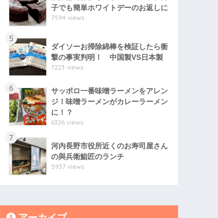
子でも簡単ホワイトデーのお返しに
7594 views
5
ダイソーお掃除綿棒を検証したら衝
撃の事実判明！ 中国製VS日本製
7223 views
6
サッポロ一番味噌ラーメンをアレン
ジ！味噌ラーメンがカレーラーメン
に！？
6326 views
7
河内長野市役所近くのお寿司屋さん
の與兵衛鮨匠のランチ
5937 views
アーカイブ